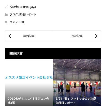
投稿者:
color.nagaya
ブログ
,
開催レポート
コメント:
0
関連記事
COLORがオススメする街コン会
5/28（日）フットサルコンin愛
社3選
知開催レポート