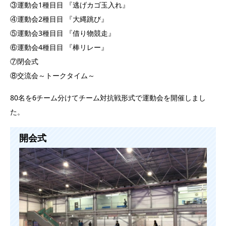
③運動会1種目目 『逃げカゴ玉入れ』
④運動会2種目目 『大縄跳び』
⑤運動会3種目目 『借り物競走』
⑥運動会4種目目 『棒リレー』
⑦閉会式
⑧交流会～トークタイム～
80名を6チーム分けてチーム対抗戦形式で運動会を開催しまし
た。
開会式