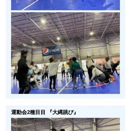
運動会2種目目 『大縄跳び』