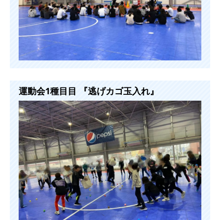
運動会1種目目 『逃げカゴ玉入れ』